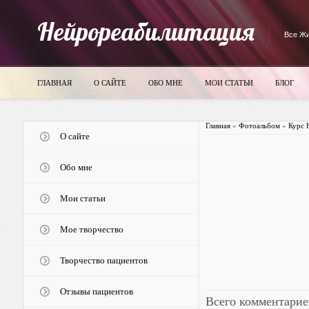
Нейрореабилитация
Все Жи
ГЛАВНАЯ
О САЙТЕ
ОБО МНЕ
МОИ СТАТЬИ
БЛОГ
Главная
»
Фотоальбом
»
Курс 
О сайте
Обо мне
Мои статьи
Мое творчество
Творчество пациентов
Отзывы пациентов
Всего комментарие