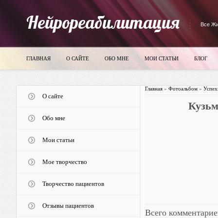
Нейрореабилитация
Все Жи
ГЛАВНАЯ
О САЙТЕ
ОБО МНЕ
МОИ СТАТЬИ
БЛОГ
Главная
»
Фотоальбом
»
Успех
О сайте
Кузьм
Обо мне
Мои статьи
Мое творчество
Творчество пациентов
Отзывы пациентов
Всего комментарие