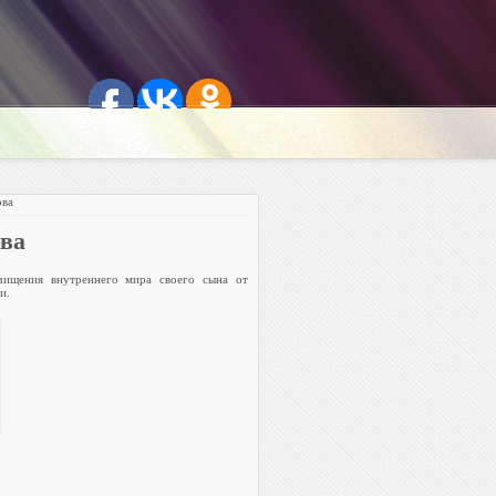
ва
ва
чищения внутреннего мира своего сына от
и.