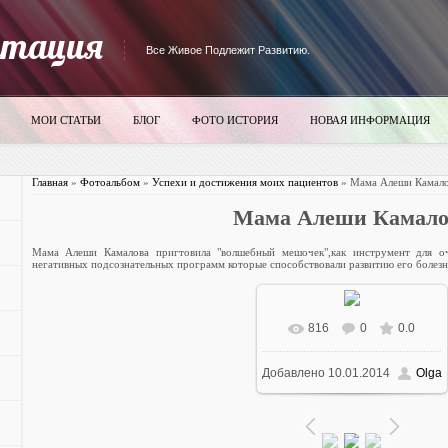
итация
Все Живое Подлежит Развитию.
МОИ СТАТЬИ
БЛОГ
ФОТО ИСТОРИЯ
НОВАЯ ИНФОРМАЦИЯ
Главная
»
Фотоальбом
»
Успехи и достижения моих пациентов
» Мама Алеши Камало
Мама Алеши Камало
Мама Алеши Камалова пригтовила "волшебный мешочек",как инструмент для о
негативных подсознательных программ которые способствовали развитию его болезн
816
0
0.0
В реальном размере
Добавлено
10.01.2014
Olga
525x700
/ 69.0Kb