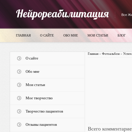
Нейрореабилитация
Все Жи
ГЛАВНАЯ
О САЙТЕ
ОБО МНЕ
МОИ СТАТЬИ
БЛОГ
Главная
»
Фотоальбом
»
Успех
О сайте
Обо мне
Мои статьи
Мое творчество
Творчество пациентов
Отзывы пациентов
Всего комментарие