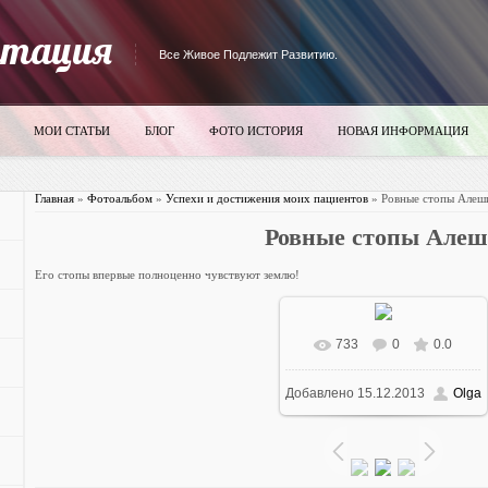
итация
Все Живое Подлежит Развитию.
МОИ СТАТЬИ
БЛОГ
ФОТО ИСТОРИЯ
НОВАЯ ИНФОРМАЦИЯ
Главная
»
Фотоальбом
»
Успехи и достижения моих пациентов
» Ровные стопы Алеш
Ровные стопы Але
Его стопы впервые полноценно чувствуют землю!
733
0
0.0
В реальном размере
Добавлено
15.12.2013
Olga
700x525
/ 84.0Kb