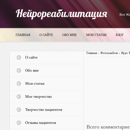
Нейрореабилитация
Все Жи
ГЛАВНАЯ
О САЙТЕ
ОБО МНЕ
МОИ СТАТЬИ
БЛОГ
Главная
»
Фотоальбом
»
Курс 
О сайте
Обо мне
Мои статьи
Мое творчество
Творчество пациентов
Отзывы пациентов
Всего комментарие