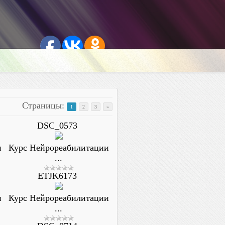
Страницы
:
1
2
3
»
DSC_0573
и
Курс Нейрореабилитации
...
ETJK6173
и
Курс Нейрореабилитации
...