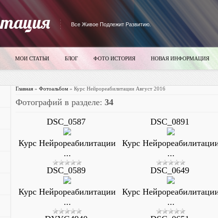
итация
Все Живое Подлежит Развитию.
МОИ СТАТЬИ
БЛОГ
ФОТО ИСТОРИЯ
НОВАЯ ИНФОРМАЦИЯ
Главная
»
Фотоальбом
» Курс Нейрореабилитации Август 2016
Фотографий в разделе
:
34
DSC_0587
DSC_0891
Курс Нейрореабилитации
Курс Нейрореабилитаци
...
...
DSC_0589
DSC_0649
Курс Нейрореабилитации
Курс Нейрореабилитаци
...
...