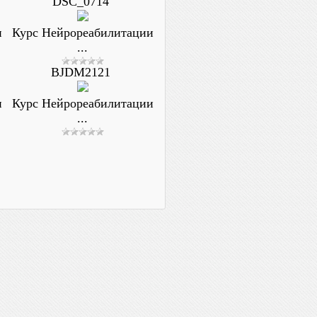
DSC_0714
и
Курс Нейрореабилитации
...
BJDM2121
и
Курс Нейрореабилитации
...