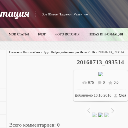
итация
Все Живое Подлежит Развитию.
МОИ СТАТЬИ
БЛОГ
ФОТО ИСТОРИЯ
НОВАЯ ИНФОРМАЦИЯ
Главная
»
Фотоальбом
»
Курс Нейрореабилитации Июль 2016
» 20160713_093514
20160713_093514
675
0
0.0
В реальном размере
Добавлено
16.10.2016
Olga
700x395
/ 2920.8Kb
Всего комментариев
:
0