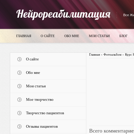
Нейрореабилитация
Все Жи
ГЛАВНАЯ
О САЙТЕ
ОБО МНЕ
МОИ СТАТЬИ
БЛОГ
Главная
»
Фотоальбом
»
Курс 
О сайте
Обо мне
Мои статьи
Мое творчество
Творчество пациентов
Отзывы пациентов
Всего комментарие