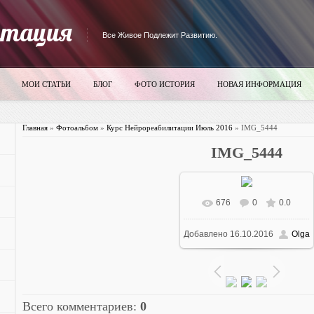
итация
Все Живое Подлежит Развитию.
МОИ СТАТЬИ
БЛОГ
ФОТО ИСТОРИЯ
НОВАЯ ИНФОРМАЦИЯ
Главная
»
Фотоальбом
»
Курс Нейрореабилитации Июль 2016
» IMG_5444
IMG_5444
676
0
0.0
В реальном размере
Добавлено
16.10.2016
Olga
700x525
/ 4911.1Kb
Всего комментариев
:
0