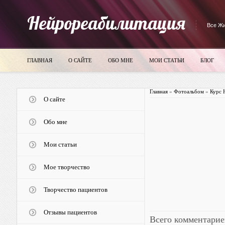
Нейрореабилитация
Все Жи
ГЛАВНАЯ
О САЙТЕ
ОБО МНЕ
МОИ СТАТЬИ
БЛОГ
Главная
»
Фотоальбом
»
Курс 
О сайте
Обо мне
Мои статьи
Мое творчество
Творчество пациентов
Отзывы пациентов
Всего комментарие