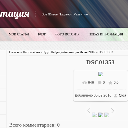
итация
Все Живое Подлежит Развитию.
МОИ СТАТЬИ
БЛОГ
ФОТО ИСТОРИЯ
НОВАЯ ИНФОРМАЦИЯ
Главная
»
Фотоальбом
»
Курс Нейрореабилитации Июнь 2016
» DSC01353
DSC01353
646
0
0.0
В реальном размере
Добавлено
05.09.2016
Olga
700x393
/ 3659.2Kb
Всего комментариев
:
0