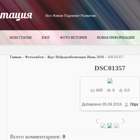
итация
Все Живое Подлежит Развитию.
МОИ СТАТЬИ
БЛОГ
ФОТО ИСТОРИЯ
НОВАЯ ИНФОРМАЦИЯ
Главная
»
Фотоальбом
»
Курс Нейрореабилитации Июнь 2016
» DSC01357
DSC01357
605
0
0.0
В реальном размере
Добавлено
05.09.2016
Olga
700x393
/ 4178.5Kb
Всего комментариев
:
0