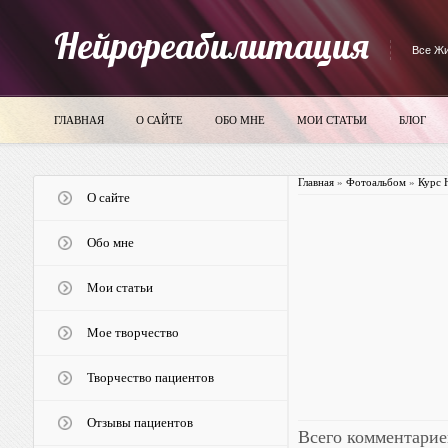
Нейрореабилитация
Все Жи
ГЛАВНАЯ
О САЙТЕ
ОБО МНЕ
МОИ СТАТЬИ
БЛОГ
Главная
»
Фотоальбом
»
Курс 
О сайте
Обо мне
Мои статьи
Мое творчество
Творчество пациентов
Отзывы пациентов
Всего комментарие