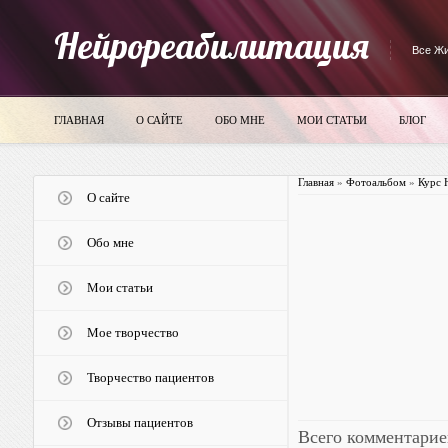
Нейрореабилитация
Все Жи
ГЛАВНАЯ
О САЙТЕ
ОБО МНЕ
МОИ СТАТЬИ
БЛОГ
Главная
»
Фотоальбом
»
Курс 
О сайте
Обо мне
Мои статьи
Мое творчество
Творчество пациентов
Отзывы пациентов
Всего комментарие