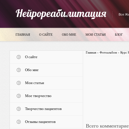
Нейрореабилитация
Все Жи
ГЛАВНАЯ
О САЙТЕ
ОБО МНЕ
МОИ СТАТЬИ
БЛОГ
Главная
»
Фотоальбом
»
Курс 
О сайте
Обо мне
Мои статьи
Мое творчество
Творчество пациентов
Отзывы пациентов
Всего комментарие