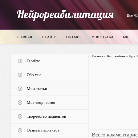
Нейрореабилитация
Все Жи
ГЛАВНАЯ
О САЙТЕ
ОБО МНЕ
МОИ СТАТЬИ
БЛОГ
Главная
»
Фотоальбом
»
Курс 
О сайте
Обо мне
Мои статьи
Мое творчество
Творчество пациентов
Отзывы пациентов
Всего комментарие