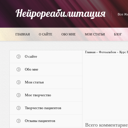
Нейрореабилитация
Все Жи
ГЛАВНАЯ
О САЙТЕ
ОБО МНЕ
МОИ СТАТЬИ
БЛОГ
Главная
»
Фотоальбом
»
Курс 
О сайте
Обо мне
Мои статьи
Мое творчество
Творчество пациентов
Отзывы пациентов
Всего комментарие