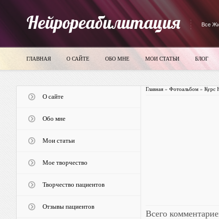
Нейрореабилитация
Все Жи
ГЛАВНАЯ
О САЙТЕ
ОБО МНЕ
МОИ СТАТЬИ
БЛОГ
Главная
»
Фотоальбом
»
Курс 
О сайте
Обо мне
Мои статьи
Мое творчество
Творчество пациентов
Отзывы пациентов
Всего комментарие