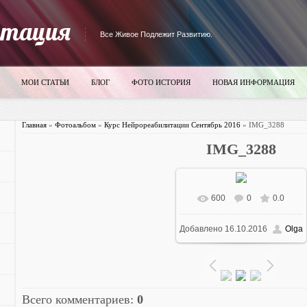
итация
Все Живое Подлежит Развитию.
МОИ СТАТЬИ
БЛОГ
ФОТО ИСТОРИЯ
НОВАЯ ИНФОРМАЦИЯ
Главная
»
Фотоальбом
»
Курс Нейрореабилитации Сентябрь 2016
» IMG_3288
IMG_3288
600
0
0.0
В реальном размере
Добавлено
16.10.2016
Olga
700x525
/ 1483.0Kb
Всего комментариев
:
0