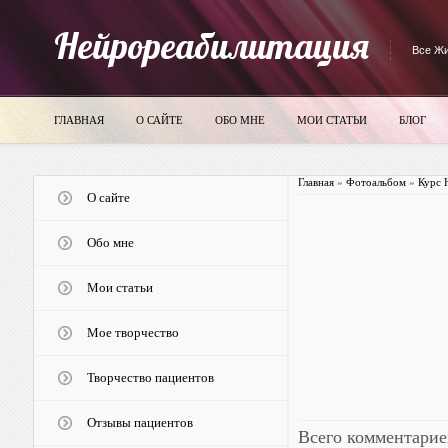
Нейрореабилитация
Все Жи
ГЛАВНАЯ
О САЙТЕ
ОБО МНЕ
МОИ СТАТЬИ
БЛОГ
Главная
»
Фотоальбом
»
Курс 
О сайте
Обо мне
Мои статьи
Мое творчество
Творчество пациентов
Отзывы пациентов
Всего комментарие