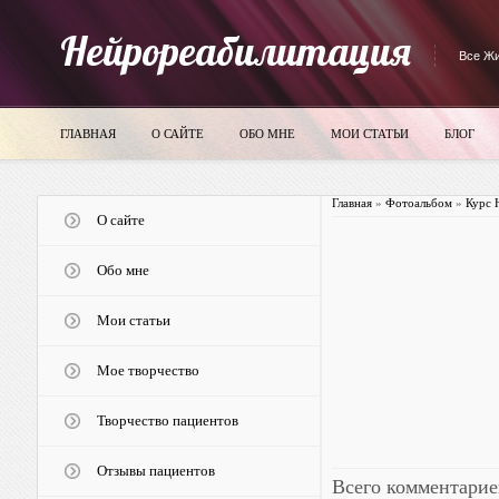
Нейрореабилитация
Все Жи
ГЛАВНАЯ
О САЙТЕ
ОБО МНЕ
МОИ СТАТЬИ
БЛОГ
Главная
»
Фотоальбом
»
Курс 
О сайте
Обо мне
Мои статьи
Мое творчество
Творчество пациентов
Отзывы пациентов
Всего комментарие