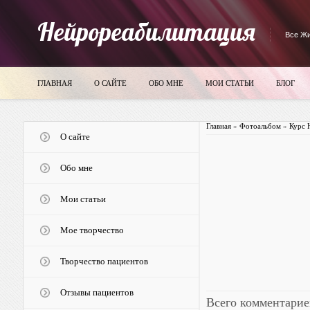
Нейрореабилитация
Все Жи
ГЛАВНАЯ
О САЙТЕ
ОБО МНЕ
МОИ СТАТЬИ
БЛОГ
Главная
»
Фотоальбом
»
Курс 
О сайте
Обо мне
Мои статьи
Мое творчество
Творчество пациентов
Отзывы пациентов
Всего комментарие