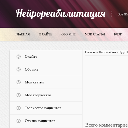
Нейрореабилитация
Все Жи
ГЛАВНАЯ
О САЙТЕ
ОБО МНЕ
МОИ СТАТЬИ
БЛОГ
Главная
»
Фотоальбом
»
Курс 
О сайте
Обо мне
Мои статьи
Мое творчество
Творчество пациентов
Отзывы пациентов
Всего комментарие