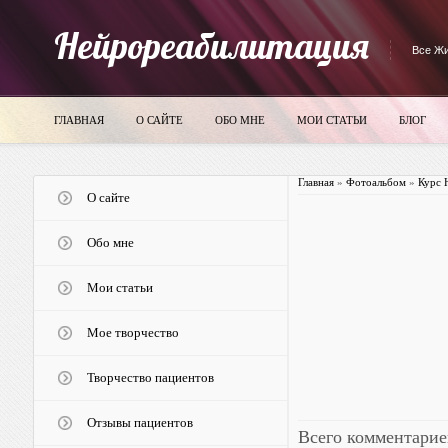
Нейрореабилитация
Все Жи
ГЛАВНАЯ
О САЙТЕ
ОБО МНЕ
МОИ СТАТЬИ
БЛОГ
Главная
»
Фотоальбом
»
Курс 
О сайте
Обо мне
Мои статьи
Мое творчество
Творчество пациентов
Отзывы пациентов
Всего комментарие