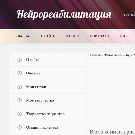
Нейрореабилитация
Все Жи
ГЛАВНАЯ
О САЙТЕ
ОБО МНЕ
МОИ СТАТЬИ
БЛОГ
Главная
»
Фотоальбом
»
Курс 
О сайте
Обо мне
Мои статьи
Мое творчество
Творчество пациентов
Отзывы пациентов
Всего комментарие