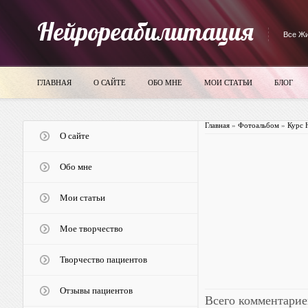
Нейрореабилитация
Все Жи
ГЛАВНАЯ
О САЙТЕ
ОБО МНЕ
МОИ СТАТЬИ
БЛОГ
Главная
»
Фотоальбом
»
Курс 
О сайте
Обо мне
Мои статьи
Мое творчество
Творчество пациентов
Отзывы пациентов
Всего комментарие