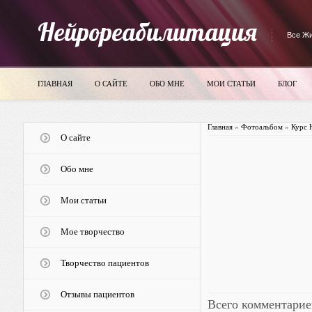
Нейрореабилитация
Все Жи
ГЛАВНАЯ
О САЙТЕ
ОБО МНЕ
МОИ СТАТЬИ
БЛОГ
Главная
»
Фотоальбом
»
Курс 
О сайте
Обо мне
Мои статьи
Мое творчество
Творчество пациентов
Отзывы пациентов
Всего комментарие