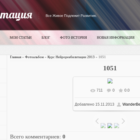
итация
Все Живое Подлежит Развитию.
МОИ СТАТЬИ
БЛОГ
ФОТО ИСТОРИЯ
НОВАЯ ИНФОРМАЦИЯ
Главная
»
Фотоальбом
»
Курс Нейрореабилитации 2013
» 1051
1051
711
0
0.0
В реальном размере
700x52
Добавлено
15.11.2013
WanderBe
97.9Kb
Всего комментариев
:
0