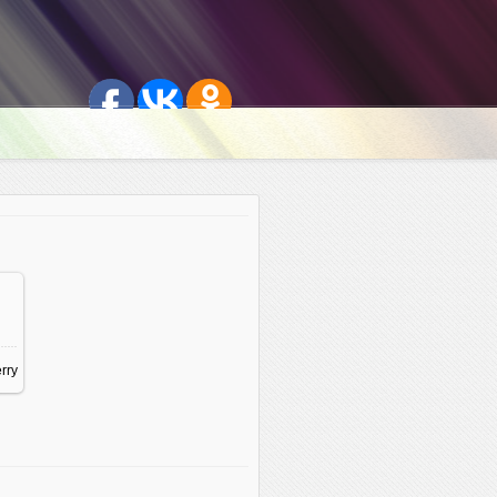
5
/
rry