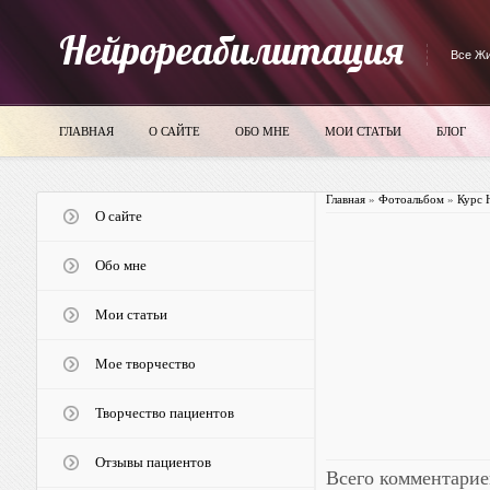
Нейрореабилитация
Все Жи
ГЛАВНАЯ
О САЙТЕ
ОБО МНЕ
МОИ СТАТЬИ
БЛОГ
Главная
»
Фотоальбом
»
Курс 
О сайте
Обо мне
Мои статьи
Мое творчество
Творчество пациентов
Отзывы пациентов
Всего комментарие