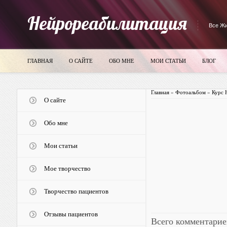
Нейрореабилитация
Все Жи
ГЛАВНАЯ
О САЙТЕ
ОБО МНЕ
МОИ СТАТЬИ
БЛОГ
Главная
»
Фотоальбом
»
Курс 
О сайте
Обо мне
Мои статьи
Мое творчество
Творчество пациентов
Отзывы пациентов
Всего комментарие