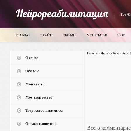
Нейрореабилитация
Все Жи
ГЛАВНАЯ
О САЙТЕ
ОБО МНЕ
МОИ СТАТЬИ
БЛОГ
Главная
»
Фотоальбом
»
Курс 
О сайте
Обо мне
Мои статьи
Мое творчество
Творчество пациентов
Отзывы пациентов
Всего комментарие