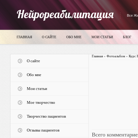
Нейрореабилитация
Все Жи
ГЛАВНАЯ
О САЙТЕ
ОБО МНЕ
МОИ СТАТЬИ
БЛОГ
Главная
»
Фотоальбом
»
Курс 
О сайте
Обо мне
Мои статьи
Мое творчество
Творчество пациентов
Отзывы пациентов
Всего комментарие