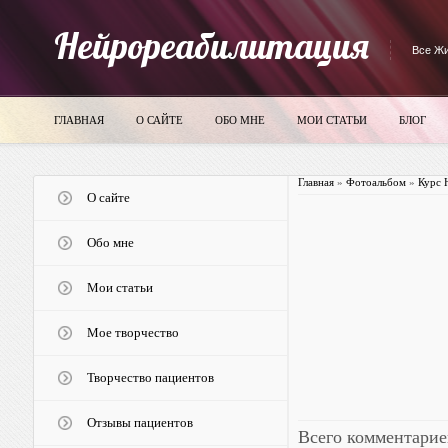
Нейрореабилитация
Все Жи
ГЛАВНАЯ
О САЙТЕ
ОБО МНЕ
МОИ СТАТЬИ
БЛОГ
Главная
»
Фотоальбом
»
Курс 
О сайте
Обо мне
Мои статьи
Мое творчество
Творчество пациентов
Отзывы пациентов
Всего комментарие