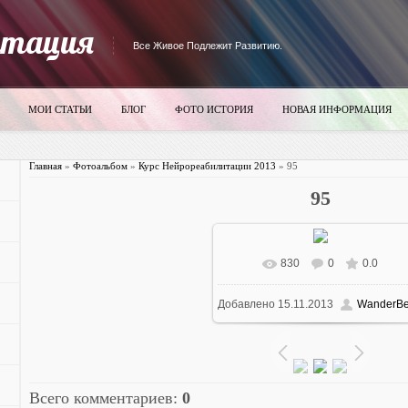
итация
Все Живое Подлежит Развитию.
МОИ СТАТЬИ
БЛОГ
ФОТО ИСТОРИЯ
НОВАЯ ИНФОРМАЦИЯ
Главная
»
Фотоальбом
»
Курс Нейрореабилитации 2013
» 95
95
830
0
0.0
В реальном размере
700x52
Добавлено
15.11.2013
WanderBe
102.0Kb
Всего комментариев
:
0