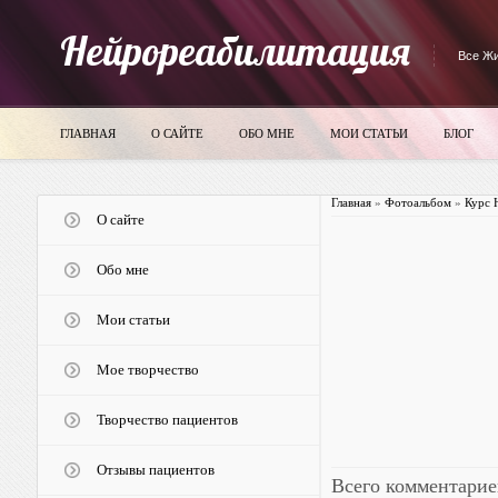
Нейрореабилитация
Все Жи
ГЛАВНАЯ
О САЙТЕ
ОБО МНЕ
МОИ СТАТЬИ
БЛОГ
Главная
»
Фотоальбом
»
Курс 
О сайте
Обо мне
Мои статьи
Мое творчество
Творчество пациентов
Отзывы пациентов
Всего комментарие