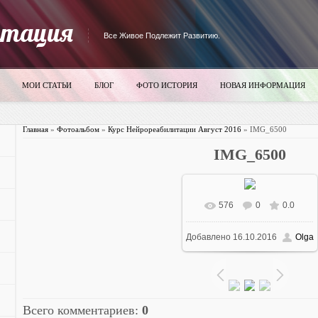
итация
Все Живое Подлежит Развитию.
МОИ СТАТЬИ
БЛОГ
ФОТО ИСТОРИЯ
НОВАЯ ИНФОРМАЦИЯ
Главная
»
Фотоальбом
»
Курс Нейрореабилитации Август 2016
» IMG_6500
IMG_6500
576
0
0.0
В реальном размере
Добавлено
16.10.2016
Olga
700x525
/ 3919.7Kb
Всего комментариев
:
0