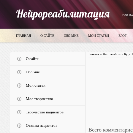
Нейрореабилитация
Все Жи
ГЛАВНАЯ
О САЙТЕ
ОБО МНЕ
МОИ СТАТЬИ
БЛОГ
Главная
»
Фотоальбом
»
Курс 
О сайте
Обо мне
Мои статьи
Мое творчество
Творчество пациентов
Отзывы пациентов
Всего комментарие