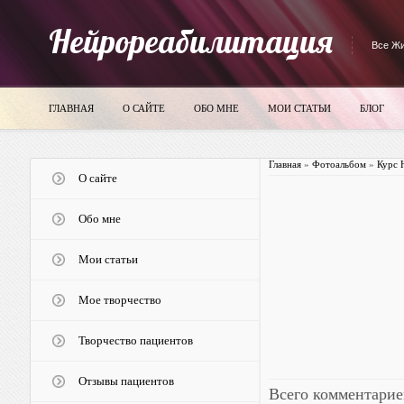
Нейрореабилитация
Все Жи
ГЛАВНАЯ
О САЙТЕ
ОБО МНЕ
МОИ СТАТЬИ
БЛОГ
Главная
»
Фотоальбом
»
Курс 
О сайте
Обо мне
Мои статьи
Мое творчество
Творчество пациентов
Отзывы пациентов
Всего комментарие