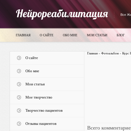
Нейрореабилитация
Все Жи
ГЛАВНАЯ
О САЙТЕ
ОБО МНЕ
МОИ СТАТЬИ
БЛОГ
Главная
»
Фотоальбом
»
Курс 
О сайте
Обо мне
Мои статьи
Мое творчество
Творчество пациентов
Отзывы пациентов
Всего комментарие