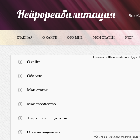
Нейрореабилитация
Все Жи
ГЛАВНАЯ
О САЙТЕ
ОБО МНЕ
МОИ СТАТЬИ
БЛОГ
Главная
»
Фотоальбом
»
Курс 
О сайте
Обо мне
Мои статьи
Мое творчество
Творчество пациентов
Отзывы пациентов
Всего комментарие