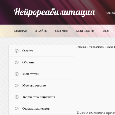
Нейрореабилитация
Все Жи
ГЛАВНАЯ
О САЙТЕ
ОБО МНЕ
МОИ СТАТЬИ
БЛОГ
Главная
»
Фотоальбом
»
Курс 
О сайте
Обо мне
Мои статьи
Мое творчество
Творчество пациентов
Отзывы пациентов
Всего комментарие