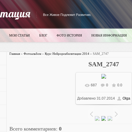
итация
Все Живое Подлежит Развитию.
МОИ СТАТЬИ
БЛОГ
ФОТО ИСТОРИЯ
НОВАЯ ИНФОРМАЦИЯ
Главная
»
Фотоальбом
»
Курс Нейрореабилитации 2014
» SAM_2747
SAM_2747
687
0
0.0
В реальном размере
Добавлено
31.07.2014
Olga
700x525
/ 71.2Kb
Всего комментариев
:
0