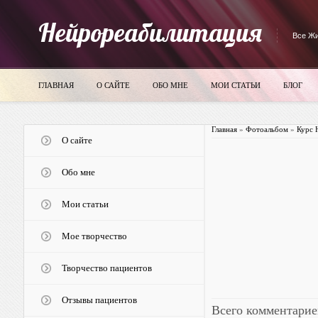
Нейрореабилитация
Все Жи
ГЛАВНАЯ
О САЙТЕ
ОБО МНЕ
МОИ СТАТЬИ
БЛОГ
Главная
»
Фотоальбом
»
Курс 
О сайте
Обо мне
Мои статьи
Мое творчество
Творчество пациентов
Отзывы пациентов
Всего комментарие