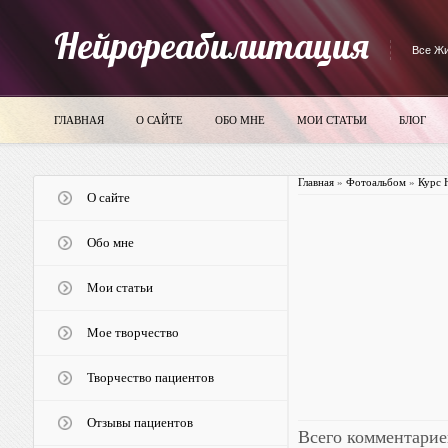
Нейрореабилитация
Все Жи
ГЛАВНАЯ
О САЙТЕ
ОБО МНЕ
МОИ СТАТЬИ
БЛОГ
Главная
»
Фотоальбом
»
Курс 
О сайте
Обо мне
Мои статьи
Мое творчество
Творчество пациентов
Отзывы пациентов
Всего комментарие